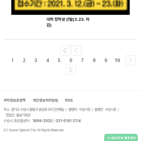
대학 장학생 선발(3.23. 마
감)
1
2
3
4
5
6
7
8
9
10
저작권보호정책
개인정보처리방침
RSS
주소 : 경기도 수원시 팔달구 효원로 241 (인계동)
발행처 : 수원시청
발행인 : 수원시장
편집인 : 홍보기획관
수원시 휴먼콜센터 :
1899-3300
/
031-5191-2114
(C) Suwon Special City. All Rights Reserved.
QUICK MENU