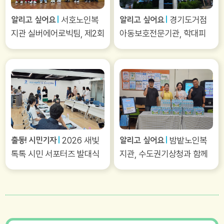
서호노인복
경기도거점
알리고 싶어요
알리고 싶어요
지관 실버에어로빅팀, 제2회
아동보호전문기관, 학대피
협회장배 수원시에어로빅힙
해아동가정 회복 및 재학대
합대회 시니어부 단체전'1
예방 나선다
위'쾌거
2026 새빛
밤밭노인복
출동! 시민기자
알리고 싶어요
톡톡 시민 서포터즈 발대식
지관, 수도권기상청과 함께
현장
「출동! 기후 SOS」 교육 실시