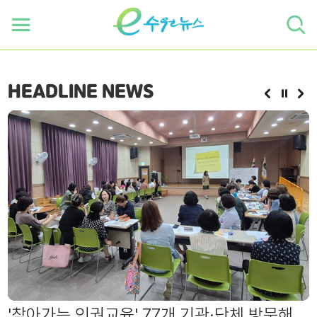
하단 바로가기
본문 바로가기
본문바로가기
HEADLINE NEWS
수원 출신 아이돌 '리센느 리브' 추천! 직접 따
'찾아가는 인권교육' 77개 기관·단체 방문해