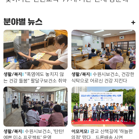
라가 본 수원 필수 코스
맞춤형 인권교육 진행
분야별 뉴스
"폭염에도 놓치지 않
수원시보건소, 건강한
생활/복지
생활/복지
는 건강 돌봄" 팔달구보건소 취약
식탁으로 어르신 건강 지킨다
계층 안부 살핀다
수원시보건소, '탄탄!
광교 산책길에 '하늘편
생활/복지
이모저모
예쁜 미소 프로젝트' 운영
의점' 떴다… 드론배송 시연