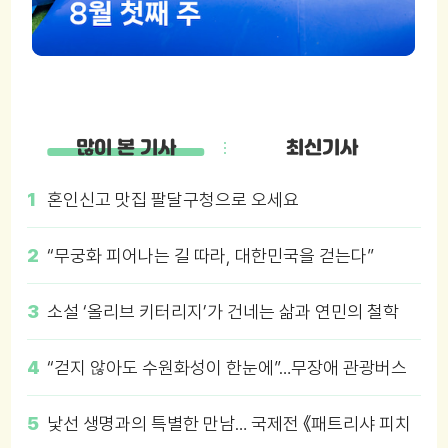
많이 본 기사
최신기사
혼인신고 맛집 팔달구청으로 오세요
“무궁화 피어나는 길 따라, 대한민국을 걷는다”
소설 ‘올리브 키터리지’가 건네는 삶과 연민의 철학
“걷지 않아도 수원화성이 한눈에”…무장애 관광버스
‘수원행차’ 타보니
낯선 생명과의 특별한 만남… 국제전 《패트리샤 피치