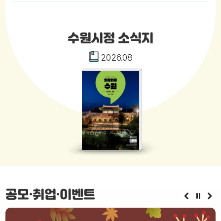
니니: 킨쉽》
공공생리대 서비스 ‘모두의 생리대’ 시범 운영...수원
수원시정 소식지
시청·4개 구청 등에 지급기 설치
해설사의 발걸음으로 되살아난 수원의 독립운동 역
2026.08
사
공모·취업·이벤트
2
/
4