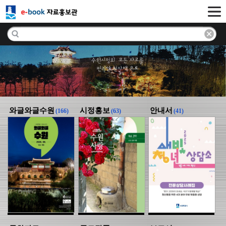
와글와글수원
시정홍보
안내서
(166)
(63)
(41)