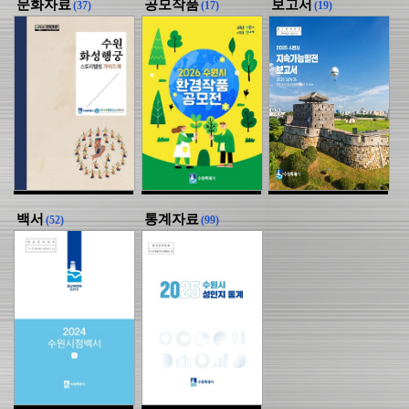
문화자료
공모작품
보고서
(37)
(17)
(19)
백서
통계자료
(52)
(99)