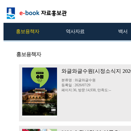
홍보용책자
역사자료
백서
홍보용책자
와글와글수원[시정소식지 2026
분류명 : 와글와글수원
등록일 : 2026/07/29
페이지:36, 방문:14,938, 만족도:--