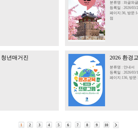
분류명 : 와글와
등록일 : 2026/03/
페이지:36, 방문:14
점
, 청년매거진
2026 환
분류명 : 안내서
등록일 : 2026/03/
페이지:136, 방문:1
1
2
3
4
5
6
7
8
9
10