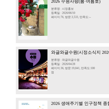
2026 수원사랑(봄·여름호)
분류명 : 시정홍보
등록일 : 2026/06/10
페이지:76, 방문:3,533, 만족도:--
와글와글수원[시정소식지 2026
분류명 : 와글와글수원
등록일 : 2026/04/28
페이지:36, 방문:19,841, 만족도:100
점
2026 생애주기별 인구정책 