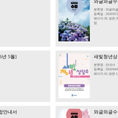
와글와글수원
분류명 : 와글와
등록일 : 2026/05/
페이지:36, 방문:39
점
년 5월]
새빛청년상
분류명 : 안내서
등록일 : 2026/04/
페이지:43, 방문:1,
종합안내서
와글와글수원