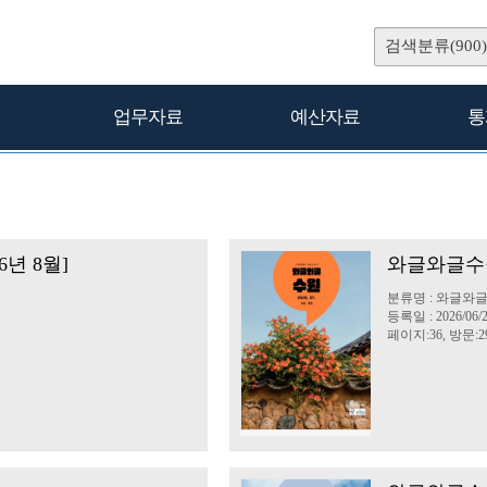
검색분류(900)
업무자료
예산자료
통
년 8월]
와글와글수원
분류명 : 와글와
등록일 : 2026/06/
페이지:36, 방문:29