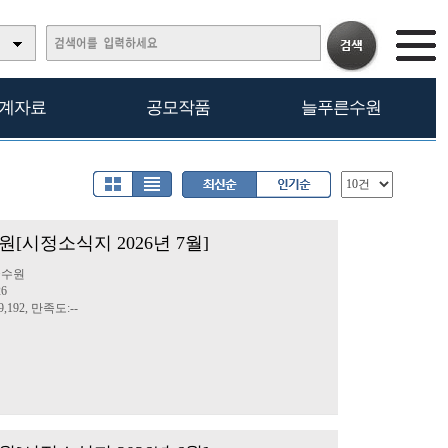
계자료
공모작품
늘푸른수원
[시정소식지 2026년 7월]
글수원
26
,192, 만족도:--