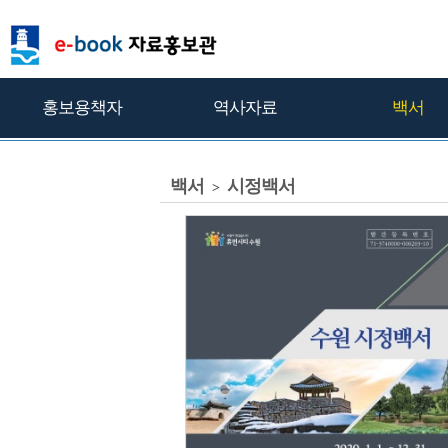
홍보용책자
역사자료
백서
백서
시정백서
>